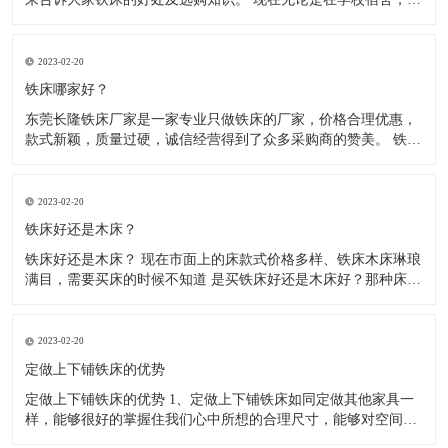
厂宿舍、医院宿舍、部队宿舍、住宿出租房等，大多使用的都是
铁床了，因为铁床比较稳固、耐用，防腐、防虫、防水，使用寿
命长，价格相对也比较实惠。木床不防腐、容易松动、长虫、摇
2023-02-20
晃。 现
铁床哪家好？
东莞长隆铁床厂家是一家专业只做铁床的厂家，价格合理优惠，
款式新颖，质量过硬，诚信经营得到了众多采购商的赞美。 铁床
都是由方管.圆管或弯管材料，冷轧钢材制作而成，经静电粉末喷
涂后，在经220度高温高烘烤而成， 无毒，无气味环保，铁床材
料全部采用加厚材料，可承重500kg，稳固不摇晃，高温高烤漆
2023-02-20
铁床好还是木床？
铁床好还是木床？ 现在市面上的床款式价格多样、铁床木床琳琅
满目，需要买床的时候不知道 是买铁床好还是木床好？那种床结
实、耐用？让我们无从选择，那么到底是铁床好还是木床好呢？
下面来给大家介绍一下铁床和木床，希望能帮到大家。 1、木床
怕水，现在的木床基本都是锯末板含甲醛对人体是有害的，遇到
2023-02-20
返潮
定做上下铺铁床的优势
定做上下铺铁床的优势 1、定做上下铺铁床如同定做其他家具一
样，能够很好的掌握住我们心中所想的合理尺寸，能够对空间的
利用大大提升。 2、空间利用率大：根据室内空间的特点和布局