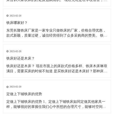
厂宿舍、医院宿舍、部队宿舍、住宿出租房等，大多使用的都是
铁床了，因为铁床比较稳固、耐用，防腐、防虫、防水，使用寿
命长，价格相对也比较实惠。木床不防腐、容易松动、长虫、摇
2023-02-20
晃。 现
铁床哪家好？
东莞长隆铁床厂家是一家专业只做铁床的厂家，价格合理优惠，
款式新颖，质量过硬，诚信经营得到了众多采购商的赞美。 铁床
都是由方管.圆管或弯管材料，冷轧钢材制作而成，经静电粉末喷
涂后，在经220度高温高烘烤而成， 无毒，无气味环保，铁床材
料全部采用加厚材料，可承重500kg，稳固不摇晃，高温高烤漆
2023-02-20
铁床好还是木床？
铁床好还是木床？ 现在市面上的床款式价格多样、铁床木床琳琅
满目，需要买床的时候不知道 是买铁床好还是木床好？那种床结
实、耐用？让我们无从选择，那么到底是铁床好还是木床好呢？
下面来给大家介绍一下铁床和木床，希望能帮到大家。 1、木床
怕水，现在的木床基本都是锯末板含甲醛对人体是有害的，遇到
2023-02-20
返潮
定做上下铺铁床的优势
定做上下铺铁床的优势 1、定做上下铺铁床如同定做其他家具一
样，能够很好的掌握住我们心中所想的合理尺寸，能够对空间的
利用大大提升。 2、空间利用率大：根据室内空间的特点和布局