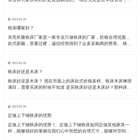
厂宿舍、医院宿舍、部队宿舍、住宿出租房等，大多使用的都是
铁床了，因为铁床比较稳固、耐用，防腐、防虫、防水，使用寿
命长，价格相对也比较实惠。木床不防腐、容易松动、长虫、摇
2023-02-20
晃。 现
铁床哪家好？
东莞长隆铁床厂家是一家专业只做铁床的厂家，价格合理优惠，
款式新颖，质量过硬，诚信经营得到了众多采购商的赞美。 铁床
都是由方管.圆管或弯管材料，冷轧钢材制作而成，经静电粉末喷
涂后，在经220度高温高烘烤而成， 无毒，无气味环保，铁床材
料全部采用加厚材料，可承重500kg，稳固不摇晃，高温高烤漆
2023-02-20
铁床好还是木床？
铁床好还是木床？ 现在市面上的床款式价格多样、铁床木床琳琅
满目，需要买床的时候不知道 是买铁床好还是木床好？那种床结
实、耐用？让我们无从选择，那么到底是铁床好还是木床好呢？
下面来给大家介绍一下铁床和木床，希望能帮到大家。 1、木床
怕水，现在的木床基本都是锯末板含甲醛对人体是有害的，遇到
2023-02-20
返潮
定做上下铺铁床的优势
定做上下铺铁床的优势 1、定做上下铺铁床如同定做其他家具一
样，能够很好的掌握住我们心中所想的合理尺寸，能够对空间的
利用大大提升。 2、空间利用率大：根据室内空间的特点和布局