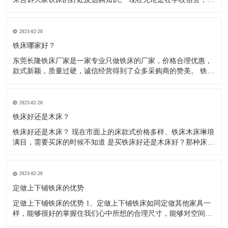
厂宿舍、医院宿舍、部队宿舍、住宿出租房等，大多使用的都是
铁床了，因为铁床比较稳固、耐用，防腐、防虫、防水，使用寿
命长，价格相对也比较实惠。木床不防腐、容易松动、长虫、摇
2023-02-20
晃。 现
铁床哪家好？
东莞长隆铁床厂家是一家专业只做铁床的厂家，价格合理优惠，
款式新颖，质量过硬，诚信经营得到了众多采购商的赞美。 铁床
都是由方管.圆管或弯管材料，冷轧钢材制作而成，经静电粉末喷
涂后，在经220度高温高烘烤而成， 无毒，无气味环保，铁床材
料全部采用加厚材料，可承重500kg，稳固不摇晃，高温高烤漆
2023-02-20
铁床好还是木床？
铁床好还是木床？ 现在市面上的床款式价格多样、铁床木床琳琅
满目，需要买床的时候不知道 是买铁床好还是木床好？那种床结
实、耐用？让我们无从选择，那么到底是铁床好还是木床好呢？
下面来给大家介绍一下铁床和木床，希望能帮到大家。 1、木床
怕水，现在的木床基本都是锯末板含甲醛对人体是有害的，遇到
2023-02-20
返潮
定做上下铺铁床的优势
定做上下铺铁床的优势 1、定做上下铺铁床如同定做其他家具一
样，能够很好的掌握住我们心中所想的合理尺寸，能够对空间的
利用大大提升。 2、空间利用率大：根据室内空间的特点和布局