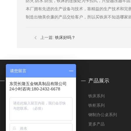
防火.防水.防虫，铁床的连接处为卡扣式，只会越压越牢固
本厂拥有先进的生产设备与技术，靠精益的生产技术和完
制造出物美价廉的产品交给客户，所以买铁床不知选哪家
上一篇:
铁床好吗？
请您留言
关于我们
产品展示
东莞长隆五金钢具制品有限公司
24小时咨询:180-2432-6678
公司简介
铁床系列
合作客户
铁柜系列
荣誉资质
钢制办公桌系列
厂房设备
更多产品