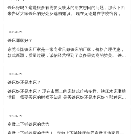
铁床好吗？这是很多有需要买铁床的朋友想问的问题，那么下面
来告诉大家铁床的好处及选购知识。 现在无论是在学校宿舍，工
厂宿舍、医院宿舍、部队宿舍、住宿出租房等，大多使用的都是
铁床了，因为铁床比较稳固、耐用，防腐、防虫、防水，使用寿
命长，价格相对也比较实惠。木床不防腐、容易松动、长虫、摇
2023-02-20
晃。 现
铁床哪家好？
东莞长隆铁床厂家是一家专业只做铁床的厂家，价格合理优惠，
款式新颖，质量过硬，诚信经营得到了众多采购商的赞美。 铁床
都是由方管.圆管或弯管材料，冷轧钢材制作而成，经静电粉末喷
涂后，在经220度高温高烘烤而成， 无毒，无气味环保，铁床材
料全部采用加厚材料，可承重500kg，稳固不摇晃，高温高烤漆
2023-02-20
铁床好还是木床？
铁床好还是木床？ 现在市面上的床款式价格多样、铁床木床琳琅
满目，需要买床的时候不知道 是买铁床好还是木床好？那种床结
实、耐用？让我们无从选择，那么到底是铁床好还是木床好呢？
下面来给大家介绍一下铁床和木床，希望能帮到大家。 1、木床
怕水，现在的木床基本都是锯末板含甲醛对人体是有害的，遇到
2023-02-20
返潮
定做上下铺铁床的优势
定做上下铺铁床的优势 1、定做上下铺铁床如同定做其他家具一