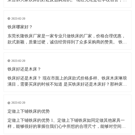
厂宿舍、医院宿舍、部队宿舍、住宿出租房等，大多使用的都是
铁床了，因为铁床比较稳固、耐用，防腐、防虫、防水，使用寿
命长，价格相对也比较实惠。木床不防腐、容易松动、长虫、摇
2023-02-20
晃。 现
铁床哪家好？
东莞长隆铁床厂家是一家专业只做铁床的厂家，价格合理优惠，
款式新颖，质量过硬，诚信经营得到了众多采购商的赞美。 铁床
都是由方管.圆管或弯管材料，冷轧钢材制作而成，经静电粉末喷
涂后，在经220度高温高烘烤而成， 无毒，无气味环保，铁床材
料全部采用加厚材料，可承重500kg，稳固不摇晃，高温高烤漆
2023-02-20
铁床好还是木床？
铁床好还是木床？ 现在市面上的床款式价格多样、铁床木床琳琅
满目，需要买床的时候不知道 是买铁床好还是木床好？那种床结
实、耐用？让我们无从选择，那么到底是铁床好还是木床好呢？
下面来给大家介绍一下铁床和木床，希望能帮到大家。 1、木床
怕水，现在的木床基本都是锯末板含甲醛对人体是有害的，遇到
2023-02-20
返潮
定做上下铺铁床的优势
定做上下铺铁床的优势 1、定做上下铺铁床如同定做其他家具一
样，能够很好的掌握住我们心中所想的合理尺寸，能够对空间的
利用大大提升。 2、空间利用率大：根据室内空间的特点和布局