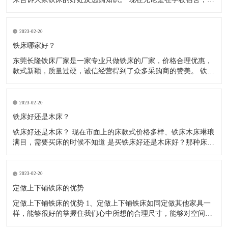
厂宿舍、医院宿舍、部队宿舍、住宿出租房等，大多使用的都是
铁床了，因为铁床比较稳固、耐用，防腐、防虫、防水，使用寿
命长，价格相对也比较实惠。木床不防腐、容易松动、长虫、摇
2023-02-20
晃。 现
铁床哪家好？
东莞长隆铁床厂家是一家专业只做铁床的厂家，价格合理优惠，
款式新颖，质量过硬，诚信经营得到了众多采购商的赞美。 铁床
都是由方管.圆管或弯管材料，冷轧钢材制作而成，经静电粉末喷
涂后，在经220度高温高烘烤而成， 无毒，无气味环保，铁床材
料全部采用加厚材料，可承重500kg，稳固不摇晃，高温高烤漆
2023-02-20
铁床好还是木床？
铁床好还是木床？ 现在市面上的床款式价格多样、铁床木床琳琅
满目，需要买床的时候不知道 是买铁床好还是木床好？那种床结
实、耐用？让我们无从选择，那么到底是铁床好还是木床好呢？
下面来给大家介绍一下铁床和木床，希望能帮到大家。 1、木床
怕水，现在的木床基本都是锯末板含甲醛对人体是有害的，遇到
2023-02-20
返潮
定做上下铺铁床的优势
定做上下铺铁床的优势 1、定做上下铺铁床如同定做其他家具一
样，能够很好的掌握住我们心中所想的合理尺寸，能够对空间的
利用大大提升。 2、空间利用率大：根据室内空间的特点和布局