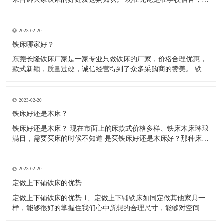
厂宿舍、医院宿舍、部队宿舍、住宿出租房等，大多使用的都是
铁床了，因为铁床比较稳固、耐用，防腐、防虫、防水，使用寿
命长，价格相对也比较实惠。木床不防腐、容易松动、长虫、摇
2023-02-20
晃。 现
铁床哪家好？
东莞长隆铁床厂家是一家专业只做铁床的厂家，价格合理优惠，
款式新颖，质量过硬，诚信经营得到了众多采购商的赞美。 铁床
都是由方管.圆管或弯管材料，冷轧钢材制作而成，经静电粉末喷
涂后，在经220度高温高烘烤而成， 无毒，无气味环保，铁床材
料全部采用加厚材料，可承重500kg，稳固不摇晃，高温高烤漆
2023-02-20
铁床好还是木床？
铁床好还是木床？ 现在市面上的床款式价格多样、铁床木床琳琅
满目，需要买床的时候不知道 是买铁床好还是木床好？那种床结
实、耐用？让我们无从选择，那么到底是铁床好还是木床好呢？
下面来给大家介绍一下铁床和木床，希望能帮到大家。 1、木床
怕水，现在的木床基本都是锯末板含甲醛对人体是有害的，遇到
2023-02-20
返潮
定做上下铺铁床的优势
定做上下铺铁床的优势 1、定做上下铺铁床如同定做其他家具一
样，能够很好的掌握住我们心中所想的合理尺寸，能够对空间的
利用大大提升。 2、空间利用率大：根据室内空间的特点和布局