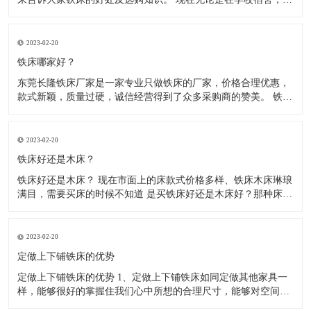
厂宿舍、医院宿舍、部队宿舍、住宿出租房等，大多使用的都是
铁床了，因为铁床比较稳固、耐用，防腐、防虫、防水，使用寿
命长，价格相对也比较实惠。木床不防腐、容易松动、长虫、摇
2023-02-20
晃。 现
铁床哪家好？
东莞长隆铁床厂家是一家专业只做铁床的厂家，价格合理优惠，
款式新颖，质量过硬，诚信经营得到了众多采购商的赞美。 铁床
都是由方管.圆管或弯管材料，冷轧钢材制作而成，经静电粉末喷
涂后，在经220度高温高烘烤而成， 无毒，无气味环保，铁床材
料全部采用加厚材料，可承重500kg，稳固不摇晃，高温高烤漆
2023-02-20
铁床好还是木床？
铁床好还是木床？ 现在市面上的床款式价格多样、铁床木床琳琅
满目，需要买床的时候不知道 是买铁床好还是木床好？那种床结
实、耐用？让我们无从选择，那么到底是铁床好还是木床好呢？
下面来给大家介绍一下铁床和木床，希望能帮到大家。 1、木床
怕水，现在的木床基本都是锯末板含甲醛对人体是有害的，遇到
2023-02-20
返潮
定做上下铺铁床的优势
定做上下铺铁床的优势 1、定做上下铺铁床如同定做其他家具一
样，能够很好的掌握住我们心中所想的合理尺寸，能够对空间的
利用大大提升。 2、空间利用率大：根据室内空间的特点和布局