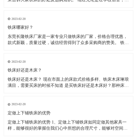
厂宿舍、医院宿舍、部队宿舍、住宿出租房等，大多使用的都是
铁床了，因为铁床比较稳固、耐用，防腐、防虫、防水，使用寿
命长，价格相对也比较实惠。木床不防腐、容易松动、长虫、摇
2023-02-20
晃。 现
铁床哪家好？
东莞长隆铁床厂家是一家专业只做铁床的厂家，价格合理优惠，
款式新颖，质量过硬，诚信经营得到了众多采购商的赞美。 铁床
都是由方管.圆管或弯管材料，冷轧钢材制作而成，经静电粉末喷
涂后，在经220度高温高烘烤而成， 无毒，无气味环保，铁床材
料全部采用加厚材料，可承重500kg，稳固不摇晃，高温高烤漆
2023-02-20
铁床好还是木床？
铁床好还是木床？ 现在市面上的床款式价格多样、铁床木床琳琅
满目，需要买床的时候不知道 是买铁床好还是木床好？那种床结
实、耐用？让我们无从选择，那么到底是铁床好还是木床好呢？
下面来给大家介绍一下铁床和木床，希望能帮到大家。 1、木床
怕水，现在的木床基本都是锯末板含甲醛对人体是有害的，遇到
2023-02-20
返潮
定做上下铺铁床的优势
定做上下铺铁床的优势 1、定做上下铺铁床如同定做其他家具一
样，能够很好的掌握住我们心中所想的合理尺寸，能够对空间的
利用大大提升。 2、空间利用率大：根据室内空间的特点和布局